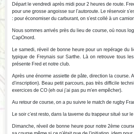
Départ le vendredi après midi pour 2 heures de route. Fred 
pour une grosse angoisse sur l'autoroute. Le réservoir s'e
: pour économiser du carburant, on s'est collé à un camion 
Nous sommes arrivés près du lieu de course, où nous log
CapOnord.
Le samedi, réveil de bonne heure pour un repérage du li
typique de Freynais sur Sarthe. Là on retrouve tous 
présente Fred et notre club.
Après une énorme assiette de pâte, direction la course. Avec
d'inscription). Beau petit parcours, pas très difficile t
exercices de CO (eh oui j'ai pas pu m'en empêcher).
Au retour de course, on a pu suivre le match de rugby Fr
Le soir c'est resto, dans la taverne du trappeur situé sur l
Dimanche, réveil de bonne heure pour notre 2ème course. 
sa course même si ce n'était que de l'initiation, idem pou