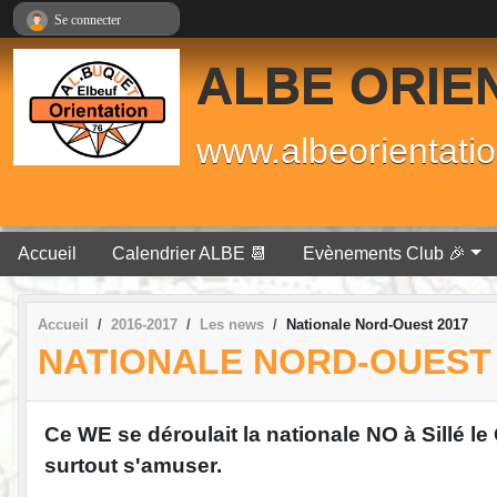
Panneau de gestion des cookies
Se connecter
ALBE ORIE
www.albeorientatio
Accueil
Calendrier ALBE 📆
Evènements Club 🎉
Accueil
2016-2017
Les news
Nationale Nord-Ouest 2017
NATIONALE NORD-OUEST 
Ce WE se déroulait la nationale NO à Sillé le
surtout s'amuser.