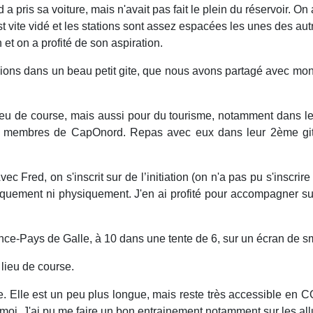
a pris sa voiture, mais n'avait pas fait le plein du réservoir. On
st vite vidé et les stations sont assez espacées les unes des aut
et on a profité de son aspiration.
ions dans un beau petit gite, que nous avons partagé avec mon
eu de course, mais aussi pour du tourisme, notamment dans le 
les membres de CapOnord. Repas avec eux dans leur 2ème git
 Fred, on s'inscrit sur de l’initiation (on n'a pas pu s'inscrire s
echniquement ni physiquement. J'en ai profité pour accompagner s
ance-Pays de Galle, à 10 dans une tente de 6, sur un écran de 
e lieu de course.
Elle est un peu plus longue, mais reste très accessible en CO
r moi. J'ai pu me faire un bon entrainement notamment sur les al