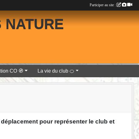
Participer au site :
S NATURE
tion CO 🧭
La vie du club 🍊
e déplacement pour représenter le club et