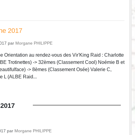
rne 2017
2017
par
Morgane PHILIPPE
be Orientation au rendez-vous des Vir'King Raid : Charlotte
LBE Trotinettes) -> 32èmes (Classement Cool) Noémie B et
autifulface) -> 8èmes (Classement Osée) Valerie C,
ne L (ALBE Raid...
2017
017
par
Morgane PHILIPPE