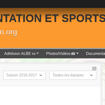
NTATION ET SPORT
n.org
Adhésion ALBE 📜
Photos/Vidéos 📸
Documenta