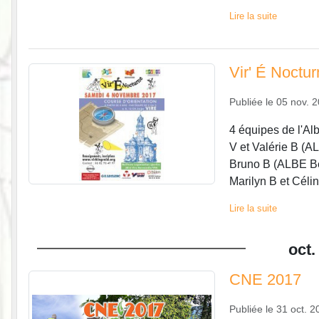
Lire la suite
Vir' É Noctu
Publiée le
05 nov. 
4 équipes de l'Al
V et Valérie B (A
Bruno B (ALBE Be
Marilyn B et Céli
Lire la suite
oct.
CNE 2017
Publiée le
31 oct. 2