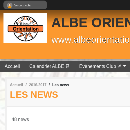
Panneau de gestion des cookies
Se connecter
ALBE ORIE
www.albeorientatio
Accueil
Calendrier ALBE 📆
Evènements Club 🎉
Accueil
2016-2017
Les news
LES NEWS
48 news