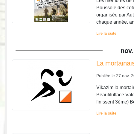
Les membres de l'
Boussole des cote
organisée par Aut
chaque année, amb
Lire la suite
nov.
La mortainai
Publiée le
27 nov. 
Vikazim la mortai
Beautifulface Vale
finissent 3ème) Be
Lire la suite