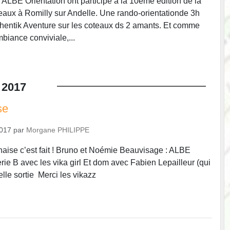
ALBE Orientation ont participé à la 10ème édition de la
aux à Romilly sur Andelle. Une rando-orientationde 3h
hentik Aventure sur les coteaux ds 2 amants. Et comme
iance conviviale,...
2017
se
2017
par
Morgane PHILIPPE
naise c’est fait ! Bruno et Noémie Beauvisage : ALBE
rie B avec les vika girl Et dom avec Fabien Lepailleur (qui
lle sortie Merci les vikazz