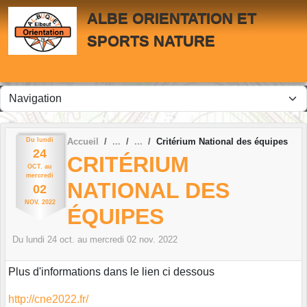
Panneau de gestion des cookies
ALBE ORIENTATION ET
SPORTS NATURE
Du
lundi
Accueil
Critérium National des équipes
24
CRITÉRIUM
OCT.
au
mercredi
NATIONAL DES
02
NOV.
2022
ÉQUIPES
Du
lundi
24
oct.
au
mercredi
02
nov.
2022
Plus d'informations dans le lien ci dessous
http://cne2022.fr/