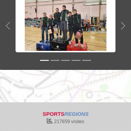
Précedent
Sui
SPORTS
REGIONS
217659
visites